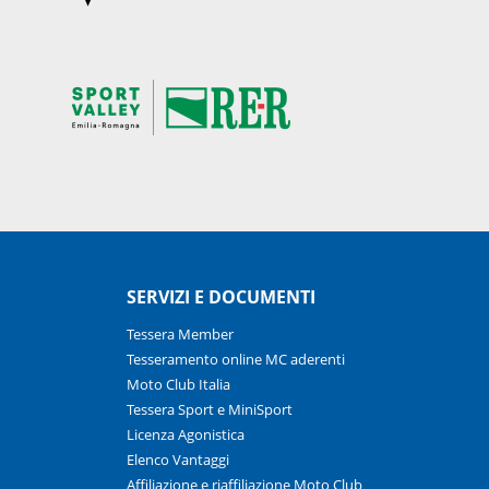
SERVIZI E DOCUMENTI
Tessera Member
Tesseramento online MC aderenti
Moto Club Italia
Tessera Sport e MiniSport
Licenza Agonistica
Elenco Vantaggi
Affiliazione e riaffiliazione Moto Club