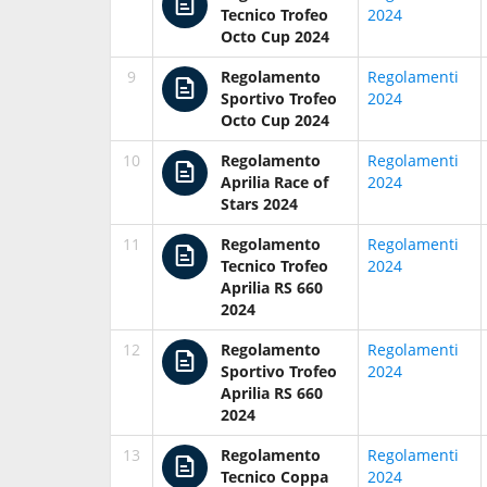
Tecnico Trofeo
2024
Octo Cup 2024
9
Regolamento
Regolamenti
Sportivo Trofeo
2024
Octo Cup 2024
10
Regolamento
Regolamenti
Aprilia Race of
2024
Stars 2024
11
Regolamento
Regolamenti
Tecnico Trofeo
2024
Aprilia RS 660
2024
12
Regolamento
Regolamenti
Sportivo Trofeo
2024
Aprilia RS 660
2024
13
Regolamento
Regolamenti
Tecnico Coppa
2024