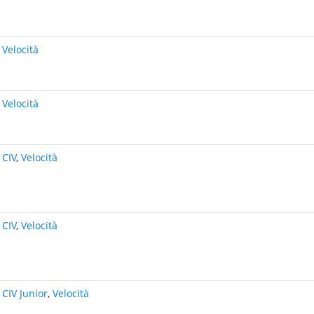
Velocità
Velocità
CIV
,
Velocità
CIV
,
Velocità
CIV Junior
,
Velocità