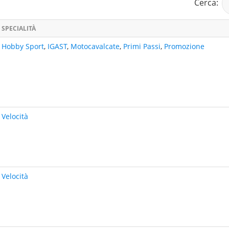
Cerca:
SPECIALITÀ
Hobby Sport
,
IGAST
,
Motocavalcate
,
Primi Passi
,
Promozione
Velocità
Velocità