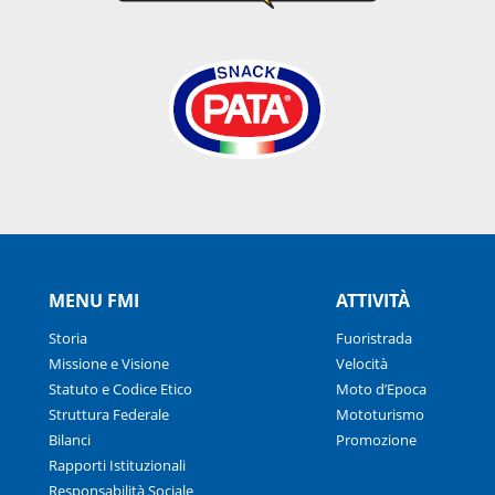
MENU FMI
ATTIVITÀ
Storia
Fuoristrada
Missione e Visione
Velocità
Statuto e Codice Etico
Moto d’Epoca
Struttura Federale
Mototurismo
Bilanci
Promozione
Rapporti Istituzionali
Responsabilità Sociale