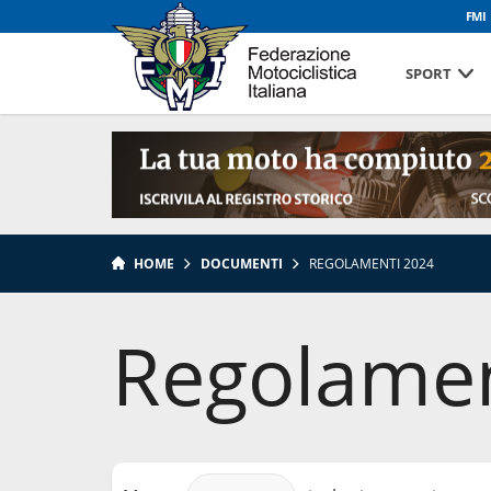
FMI
SPORT
HOME
DOCUMENTI
REGOLAMENTI 2024
Regolamen