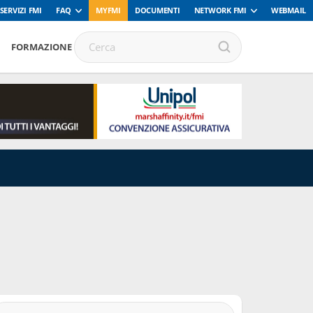
SERVIZI FMI
FAQ
MYFMI
DOCUMENTI
NETWORK FMI
WEBMAIL
FORMAZIONE