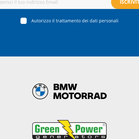
Autorizzo il trattamento dei dati personali