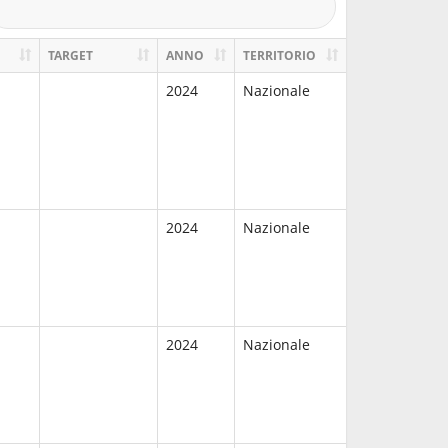
TARGET
ANNO
TERRITORIO
2024
Nazionale
2024
Nazionale
2024
Nazionale