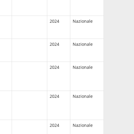
2024
Nazionale
2024
Nazionale
2024
Nazionale
2024
Nazionale
2024
Nazionale