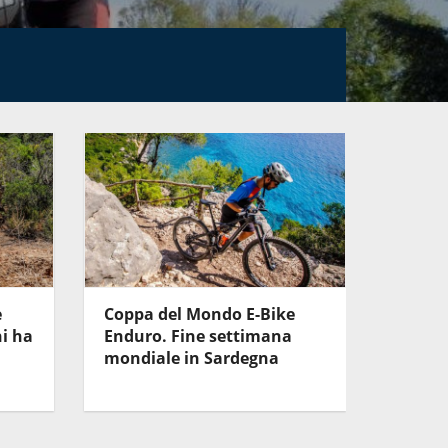
e
Coppa del Mondo E-Bike
E-Bike
i ha
Enduro. Fine settimana
Colaru
mondiale in Sardegna
di Apr