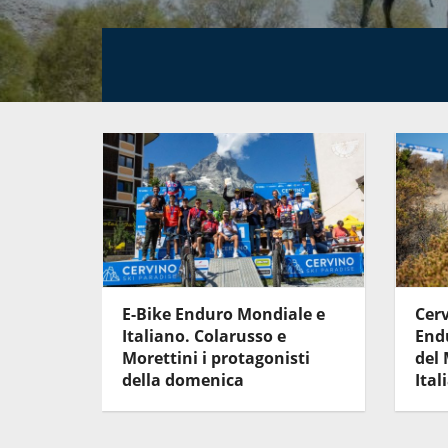
e
E-Bike Enduro Mondiale e
Cerv
nduro.
Italiano. Colarusso e
Endu
cano
Morettini i protagonisti
del
della domenica
Ital