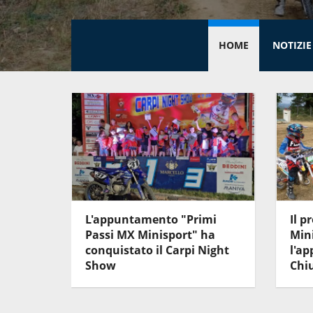
HOME
NOTIZIE
ort: i
L'appuntamento "Primi
Il p
o in
Passi MX Minisport" ha
Min
conquistato il Carpi Night
l'a
Show
Chi