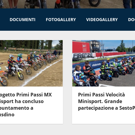
DOCUMENTI
FOTOGALLERY
VIDEOGALLERY
DO
rogetto Primi Passi MX
Primi Passi Velocità
isport ha concluso
Minisport. Grande
ppuntamento a
partecipazione a SestoP
usdino