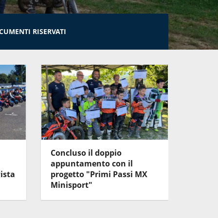
CUMENTI RISERVATI
Concluso il doppio
Primi 
appuntamento con il
Succes
ista
progetto "Primi Passi MX
Malpe
Minisport"