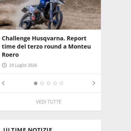
Challenge Husqvarna. Report
Pata Tal
time del terzo round a Monteu
Report w
Roero
2026
29 Luglio 2026
28 Lugli
VEDI TUTTE
ULTIME NOTIZIE