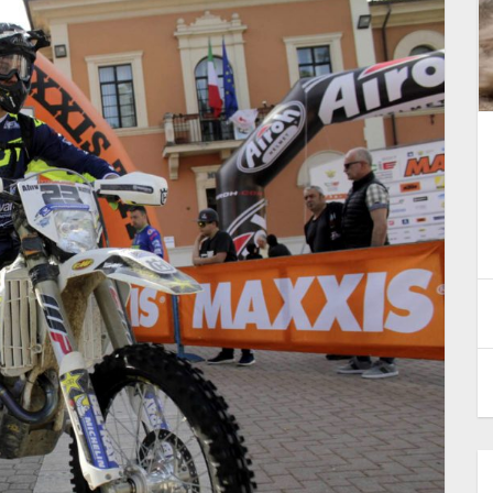
Pata Talenti Azzurri FMI: Race
Report weekend del 18-19 luglio
2026
22 Luglio 2026