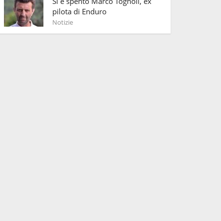
Si è spento Marco Tognoli, ex
pilota di Enduro
Notizie