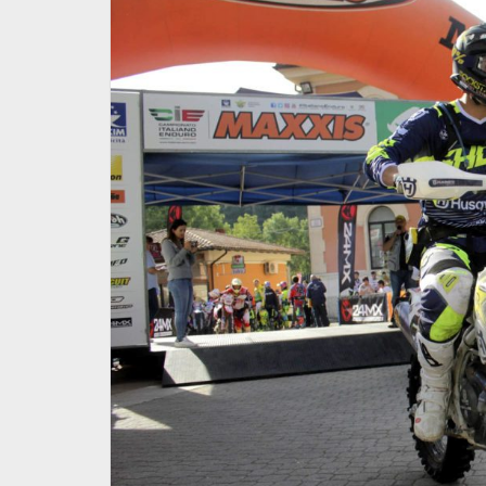
enior &
Enduro Under23/Senior &
uastini
Femminile. Questo fine
Roero
settimana la terza prova
23 Luglio 2026