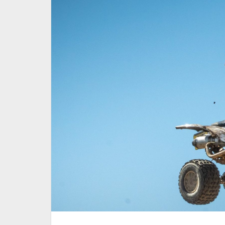
ri FMI: Race
Tutto pronto a Pieve di Te
l 4-5 luglio
il terzo round dell'Italian
e Sidecarcross
3 Luglio 2026