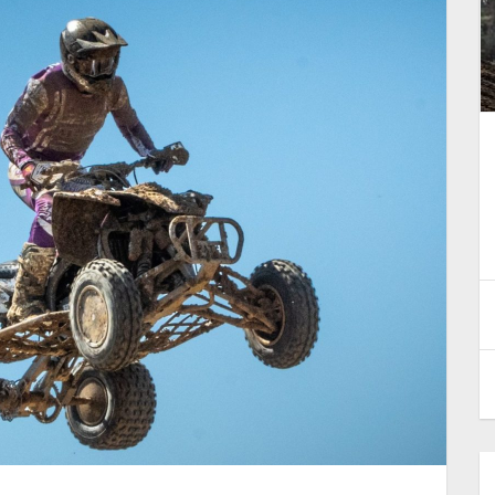
co per
Il 2026 della Maglia Azzurra
o Quad
scatta ora!
20 Giugno 2026