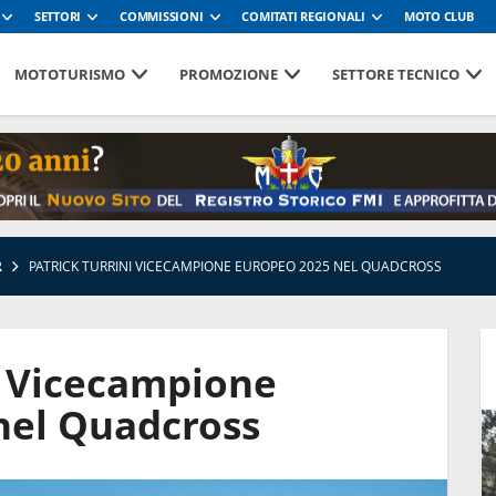
SETTORI
COMMISSIONI
COMITATI REGIONALI
MOTO CLUB
MOTOTURISMO
PROMOZIONE
SETTORE TECNICO
R
PATRICK TURRINI VICECAMPIONE EUROPEO 2025 NEL QUADCROSS
i Vicecampione
nel Quadcross