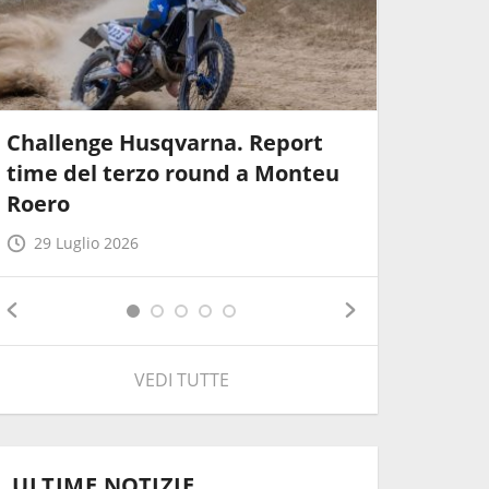
Challenge Husqvarna. Report
Pata Tal
time del terzo round a Monteu
Report w
Roero
2026
29 Luglio 2026
28 Lugli
VEDI TUTTE
ULTIME NOTIZIE