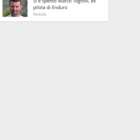
Si è spento Marco Tognoli, ex
pilota di Enduro
Notizie