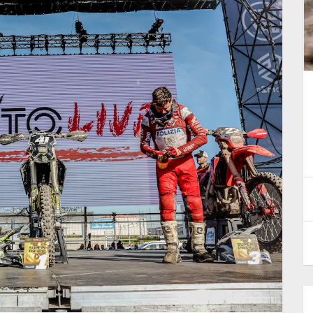
Pata Talenti Azzurri FMI: Race
Report weekend del 18-19 luglio
2026
22 Luglio 2026