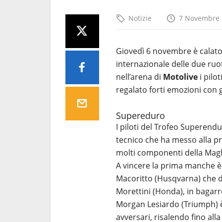
Notizie
7 Novembre 
Giovedì 6 novembre è calato 
internazionale delle due ruot
nell’arena di
Motolive
i pilo
regalato forti emozioni con 
Supereduro
I piloti del Trofeo Superendu
tecnico che ha messo alla pro
molti componenti della Magli
A vincere la prima manche è 
Macoritto (Husqvarna) che d
Morettini (Honda), in bagarr
Morgan Lesiardo (Triumph) è 
avversari, risalendo fino all