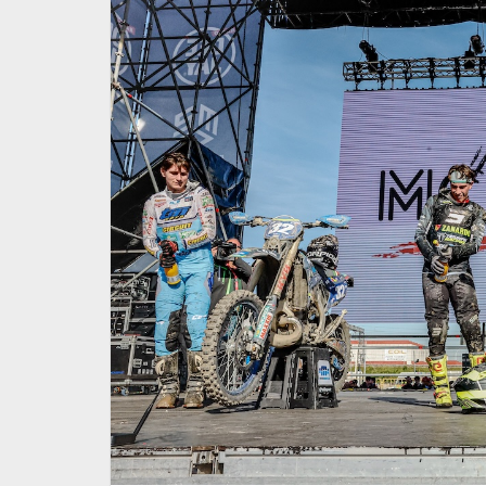
enior &
Enduro Under23/Senior &
uastini
Femminile. Questo fine
Roero
settimana la terza prova
23 Luglio 2026