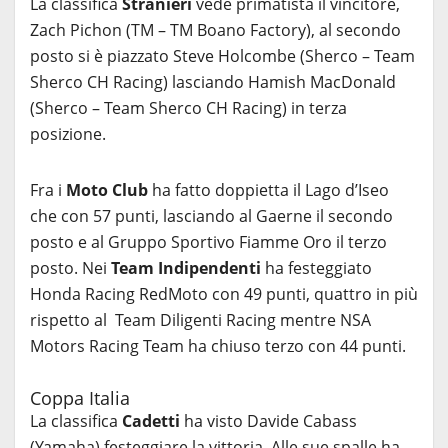
La classifica
Stranieri
vede primatista il vincitore,
Zach Pichon (TM – TM Boano Factory), al secondo
posto si è piazzato Steve Holcombe (Sherco – Team
Sherco CH Racing) lasciando Hamish MacDonald
(Sherco – Team Sherco CH Racing) in terza
posizione.
Fra i
Moto Club
ha fatto doppietta il Lago d’Iseo
che con 57 punti, lasciando al Gaerne il secondo
posto e al Gruppo Sportivo Fiamme Oro il terzo
posto. Nei
Team Indipendenti
ha festeggiato
Honda Racing RedMoto con 49 punti, quattro in più
rispetto al Team Diligenti Racing mentre NSA
Motors Racing Team ha chiuso terzo con 44 punti.
Coppa Italia
La classifica
Cadetti
ha visto Davide Cabass
(Yamaha) festeggiare la vittoria. Alle sue spalle ha