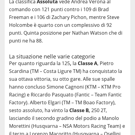
La classifica
Assoluta
vede Andrea Verona al
comando con 121 punti contro i 109 di Brad
Freeman e i 106 di Zachary Pichon, mentre Steve
Holcombe è quarto con un complessivo di 92
punti. Quinta posizione per Nathan Watson che di
punti ne ha 88.
La situazione nelle varie categorie
Per quanto riguarda la 125
,
la
Classe A
, Pietro
Scardina (TM – Costa Ligure TM) ha conquistato la
sua ottava vittoria, su otto gare. Alle sue spalle
hanno concluso Simone Cagnoni (KTM – KTM Pro
Racing) e Riccardo Pasquato (Fantic – Team Fantic
Factory). Alberto Elgari (TM – TM Boao Factory),
sesto assoluto, ha vinto la
Classe B,
250 2T,
lasciando il secondo gradino del podio a Manolo
Morettini (Husqvarna – NSA Motors Racing Team) e
il terzo a Lorenzo Macoritto (Husqvarna – Osellini