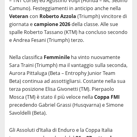
– TNT Corse) ed Agostino Volpi (Honda – MC Sebino
Camuno). Festeggiamenti in anticipo anche nella
Veteran
con
Roberto Azzola
(Triumph) vincitore di
giornata e
campione 2026
della classe. Alle sue
spalle Roberto Tassano (KTM) ha concluso secondo
e Andrea Fesani (Triumph) terzo.
Nella classifica
Femminile
ha vinto nuovamente
Sara Traini (Triumph) ma il vantaggio sulla seconda,
Aurora Pittaluga (Beta – Entrophy Junior Team
Beta) continua ad assottigliarsi. Costante nella sua
terza posizione Elisa Givonetti (TM). Pierpaolo
Mosca (TM) è stato il più veloce nella
Coppa FMI
precedendo Gabriel Grassi (Husqvarna) e Simone
Savoldelli (Beta).
Gli Assoluti d’Italia di Enduro e la Coppa Italia