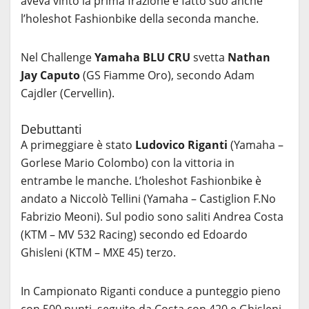
aveva vinto la prima frazione e fatto suo anche
l’holeshot Fashionbike della seconda manche.
Nel Challenge
Yamaha BLU CRU
svetta
Nathan
Jay Caputo
(GS Fiamme Oro), secondo Adam
Cajdler (Cervellin).
Debuttanti
A primeggiare è stato
Ludovico Riganti
(Yamaha –
Gorlese Mario Colombo) con la vittoria in
entrambe le manche. L’holeshot Fashionbike è
andato a Niccolò Tellini (Yamaha – Castiglion F.No
Fabrizio Meoni). Sul podio sono saliti Andrea Costa
(KTM – MV 532 Racing) secondo ed Edoardo
Ghisleni (KTM – MXE 45) terzo.
In Campionato Riganti conduce a punteggio pieno