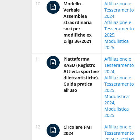
10
Modello –
Affiliazione e
Verbale
Tesseramento
Assemblea
2024
,
straordinaria
Affiliazione e
soci per
Tesseramento
modifiche ex
2025
,
D.lgs.36/2021
Modulistica
2025
11
Piattaforma
Affiliazione e
RASD (Registro
Tesseramento
Attività sportive
2024
,
dilettantistiche).
Affiliazione e
Guida pratica
Tesseramento
all’uso
2025
,
Modulistica
2024
,
Modulistica
2025
12
Affiliazione e
Circolare FMI
Tesseramento
2024
2024
,
Circolari