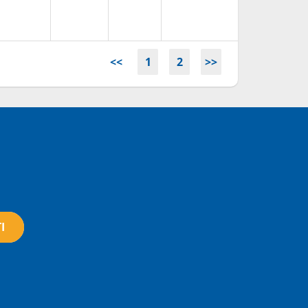
<<
1
2
>>