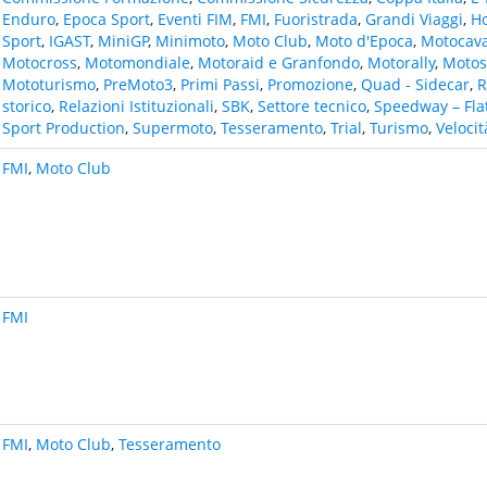
Enduro
,
Epoca Sport
,
Eventi FIM
,
FMI
,
Fuoristrada
,
Grandi Viaggi
,
H
Sport
,
IGAST
,
MiniGP
,
Minimoto
,
Moto Club
,
Moto d'Epoca
,
Motocava
Motocross
,
Motomondiale
,
Motoraid e Granfondo
,
Motorally
,
Motosl
Mototurismo
,
PreMoto3
,
Primi Passi
,
Promozione
,
Quad - Sidecar
,
R
storico
,
Relazioni Istituzionali
,
SBK
,
Settore tecnico
,
Speedway – Fla
Sport Production
,
Supermoto
,
Tesseramento
,
Trial
,
Turismo
,
Velocit
FMI
,
Moto Club
FMI
FMI
,
Moto Club
,
Tesseramento