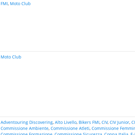
FMI
,
Moto Club
Moto Club
Adventouring Discovering
,
Alto Livello
,
Bikers FMI
,
CIV
,
CIV Junior
,
C
Commissione Ambiente
,
Commissione Atleti
,
Commissione Femmin
Commissione Formazione
,
Commissione Sicurezza
,
Coppa Italia
,
E-