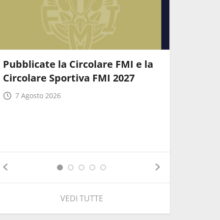
Pubblicate la Circolare FMI e la
Ecco le 
Circolare Sportiva FMI 2027
soluzion
agevolar
7 Agosto 2026
7 Agost
VEDI TUTTE