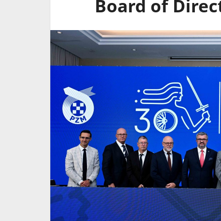
Board of Direc
Tognoli, ex
Nasce "The Women Behin
Every Race -Edition 1.0": un
progetto per avvicinare le
future professioniste al 
del motociclismo
5 Agosto 2026