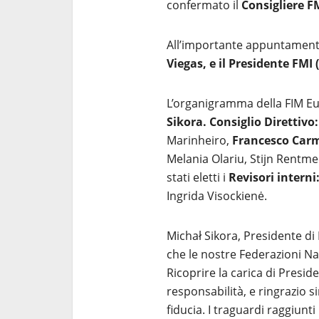
confermato il
Consigliere 
All’importante appuntament
Viegas, e il Presidente FMI 
L’organigramma della FIM E
Sikora. Consiglio Direttivo:
Marinheiro,
Francesco Carm
Melania Olariu, Stijn Rentme
stati eletti i
Revisori interni
Ingrida Visockienė.
Michał Sikora, Presidente d
che le nostre Federazioni Na
Ricoprire la carica di Presid
responsabilità, e ringrazio 
fiducia. I traguardi raggiunti