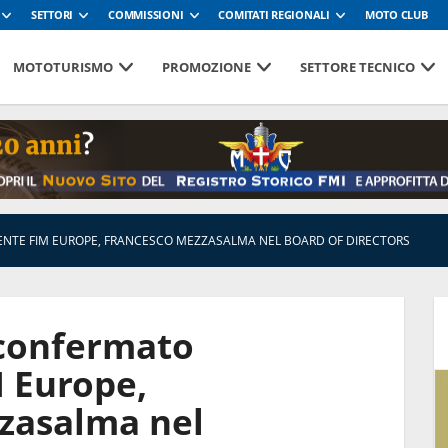
SETTORI
COMMISSIONI
COMITATI REGIONALI
MOTO CLUB
MOTOTURISMO
PROMOZIONE
SETTORE TECNICO
ENTE FIM EUROPE, FRANCESCO MEZZASALMA NEL BOARD OF DIRECTORS
 confermato
M Europe,
zasalma nel