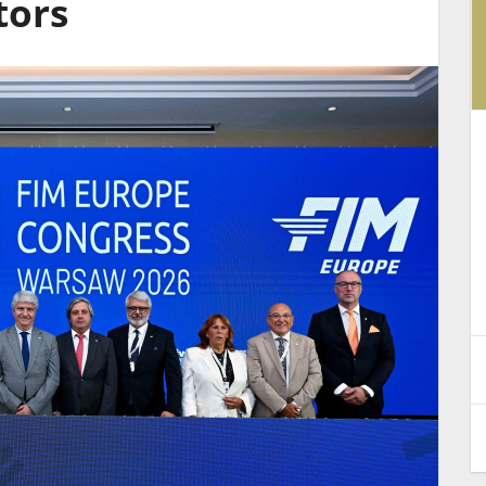
tors
d
La Federazione Motociclistica
Italiana rilancia il progetto di
riapertura dell’impianto di
mondo
Polcanto
4 Agosto 2026