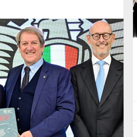
e
Targhe storiche: al via la
produzione anche con il design
d'epoca
10 Febbraio 2026