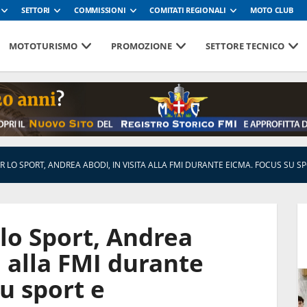
SETTORI
COMMISSIONI
COMITATI REGIONALI
MOTO CLUB
MOTOTURISMO
PROMOZIONE
SETTORE TECNICO
ER LO SPORT, ANDREA ABODI, IN VISITA ALLA FMI DURANTE EICMA. FOCUS SU S
 lo Sport, Andrea
a alla FMI durante
u sport e