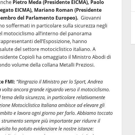
 anche
Pietro Meda (Presidente EICMA), Paolo
legato EICMA), Mariano Roman (Presidente
Membro del Parlamento Europeo).
Giovanni
o soffermati in particolare sulla sicurezza negli
el motociclismo all’interno del panorama
i rappresentanti dell’Esposizione, hanno
salute del settore motociclistico italiano. A
esidente Copioli ha omaggiato il Ministro Abodi di
ondo volume della collana Metalli Preziosi.
te FMI:
“Ringrazio il Ministro per lo Sport, Andrea
 volta ancora grande riguardo verso il motociclismo.
l tema della sicurezza, in particolare relativamente
zione Motociclistica Italiana ambisce ad elevare gli
ambito e lavora ogni giorno per farlo. Abbiamo toccato
o strumento sempre più importante per ridurre il
 visita ho potuto evidenziare le nostre istanze: