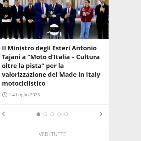
Il Ministro degli Esteri Antonio
FMI e R
Tajani a “Moto d’Italia – Cultura
insieme 
oltre la pista” per la
motocic
valorizzazione del Made in Italy
8 Giugn
motociclistico
14 Luglio 2026
VEDI TUTTE