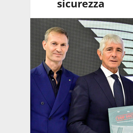
sicurezza
 nuovo Decreto
Sicurezza stradale per oltr
aggio
1000 giovani ai 165 anni
dell'Esercito Italiano
6 Maggio 2026