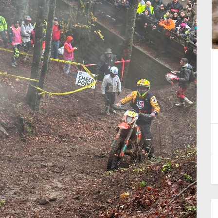
Pata Talenti Azzurri FMI: Race
Report weekend del 18-19 luglio
2026
22 Luglio 2026