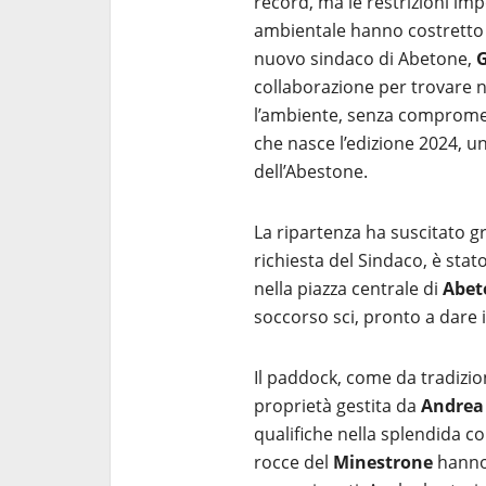
record, ma le restrizioni im
ambientale hanno costretto gl
nuovo sindaco di Abetone,
G
collaborazione per trovare n
l’ambiente, senza compromett
che nasce l’edizione 2024, u
dell’Abestone.
La ripartenza ha suscitato 
richiesta del Sindaco, è s
nella piazza centrale di
Abet
soccorso sci, pronto a dare i
Il paddock, come da tradizion
proprietà gestita da
Andrea
qualifiche nella splendida cor
rocce del
Minestrone
hanno