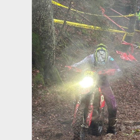
enior &
Enduro Under23/Senior &
uastini
Femminile. Questo fine
Roero
settimana la terza prova
23 Luglio 2026