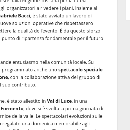
poste dalla Regione Toscana per la tutela
i organizzatori a rivedere i piani. Insieme al
abriele Bacci
, è stato avviato un lavoro di
uove soluzioni operative che rispettassero
ere la qualità dell’evento. È da questo sforzo
n punto di ripartenza fondamentale per il futuro
grande entusiasmo nella comunità locale. Su
tato programmato anche uno
spettacolo speciale
one
, con la collaborazione attiva del gruppo di
l suo contributo.
e, è stato allestito in
Val di Luce
, in una
 Formento
, dove si è svolta la prima giornata di
nice della valle. Le spettacolari evoluzioni sulle
 regalato una domenica memorabile agli