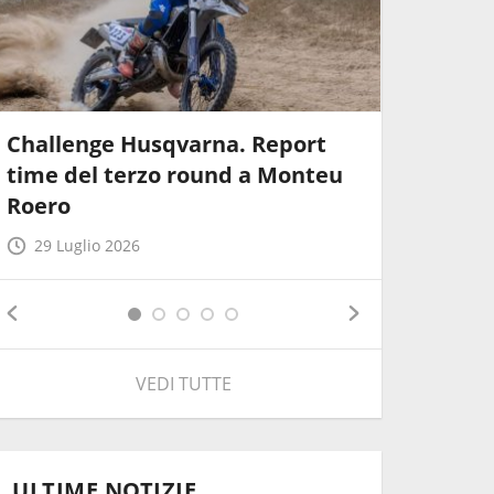
Challenge Husqvarna. Report
Pata Tal
time del terzo round a Monteu
Report w
Roero
2026
29 Luglio 2026
28 Lugli
VEDI TUTTE
ULTIME NOTIZIE