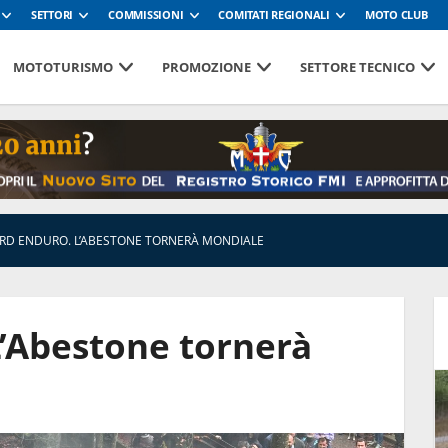
SETTORI
COMMISSIONI
COMITATI REGIONALI
MOTO CLUB
MOTOTURISMO
PROMOZIONE
SETTORE TECNICO
RD ENDURO. L’ABESTONE TORNERÀ MONDIALE
L’Abestone tornerà