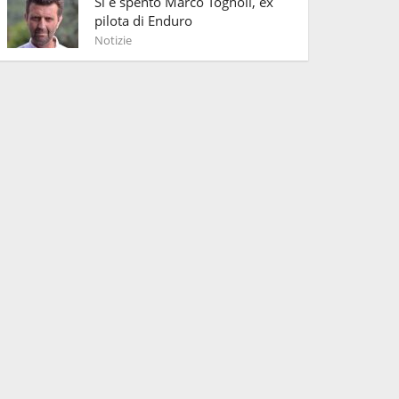
Si è spento Marco Tognoli, ex
pilota di Enduro
Notizie