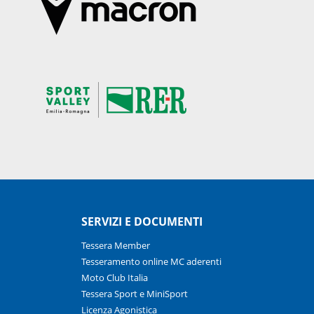
SERVIZI E DOCUMENTI
Tessera Member
Tesseramento online MC aderenti
Moto Club Italia
Tessera Sport e MiniSport
Licenza Agonistica