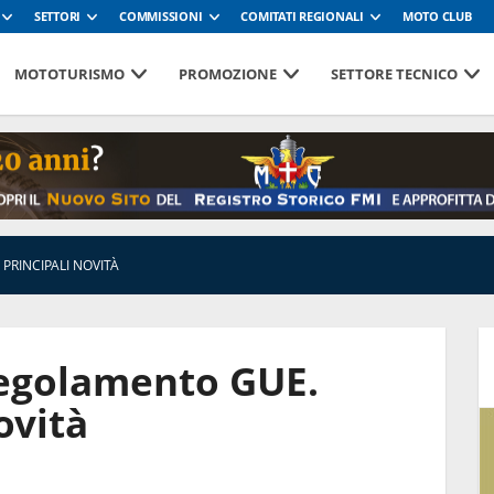
SETTORI
COMMISSIONI
COMITATI REGIONALI
MOTO CLUB
MOTOTURISMO
PROMOZIONE
SETTORE TECNICO
PRINCIPALI NOVITÀ
Regolamento GUE.
ovità