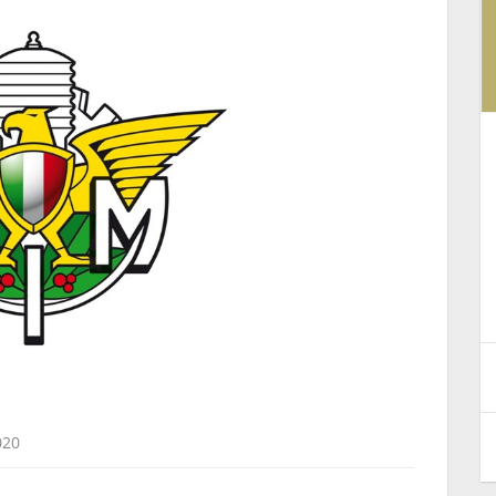
d
La Federazione Motociclistica
Italiana rilancia il progetto di
riapertura dell’impianto di
mondo
Polcanto
4 Agosto 2026
020