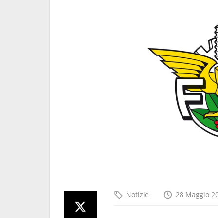
Tognoli, ex
Nasce "The Women Behin
Every Race -Edition 1.0": un
progetto per avvicinare le
future professioniste al 
del motociclismo
5 Agosto 2026
Notizie
28 Maggio 2