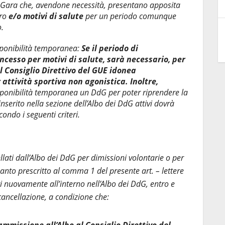
di Gara che, avendone necessità, presentano apposita
ero
e/o motivi di salute
per un periodo comunque
.
isponibilità temporanea:
Se il periodo di
oncesso per motivi di salute, sarà necessario, per
al Consiglio Direttivo del GUE idonea
 attività sportiva non agonistica. Inoltre,
isponibilità temporanea un DdG per poter riprendere la
inserito nella sezione dell’Albo dei DdG attivi dovrà
ondo i seguenti criteri.
lati dall’Albo dei DdG per dimissioni volontarie o per
anto prescritto al comma 1 del presente art. – lettere
ti nuovamente all’interno nell’Albo dei DdG, entro e
cancellazione, a condizione che: