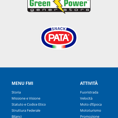
MENU FMI
ATTIVITÀ
Storia
Fuoristrada
Missione e Visione
Velocità
Statuto e Codice Etico
Moto d’Epoca
Struttura Federale
Mototurismo
Bilanci
Promozione