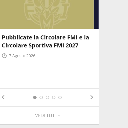
Pubblicate la Circolare FMI e la
Ecco le 
Circolare Sportiva FMI 2027
soluzion
agevolar
7 Agosto 2026
7 Agost
VEDI TUTTE