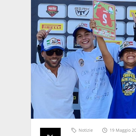
iciare per il
Super weekend al Leopard
Campionato
Circuit Viterbo con il CIV J
 al Leopard
ed il Campionato Italiano
Minimoto
30 Luglio 2026
Notizie
19 Maggio 2