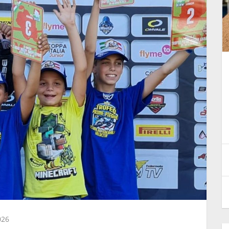
CIV Racing Night 2026. Il
unior
successo di una notte
indimenticabile
28 Luglio 2026
026