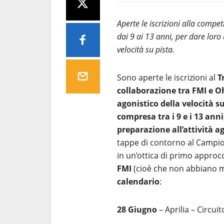
Aperte le iscrizioni alla compe
dai 9 ai 13 anni, per dare lor
velocità su pista.
Sono aperte le iscrizioni al
T
collaborazione tra FMI e O
agonistico della velocità s
compresa tra i 9 e i 13 anni
preparazione all’attività a
tappe di contorno al Campio
in un’ottica di primo approcc
FMI
(cioè che non abbiano ma
calendario
:
28 Giugno
– Aprilia – Circuit