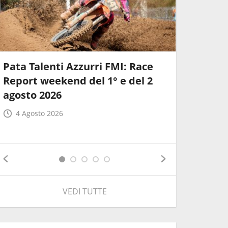
Pata Talenti Azzurri FMI: Race
Racing N
Report weekend del 1° e del 2
Dunlop C
agosto 2026
impegno 
4 Agosto 2026
3 Agost
VEDI TUTTE