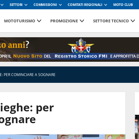
SETTORI
COMMISSIONI
COMITATI REGIONALI
MOTO CLUB
MOTOTURISMO
PROMOZIONE
SETTORE TECNICO
E: PER COMINCIARE A SOGNARE
ieghe: per
sognare