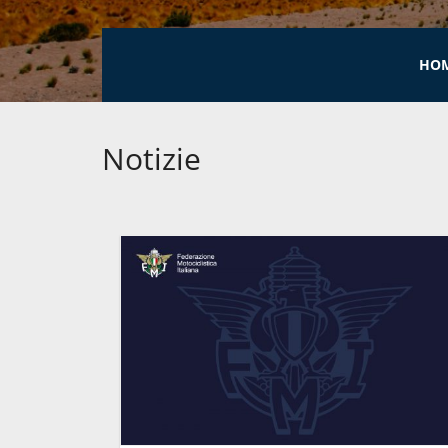
HO
Notizie