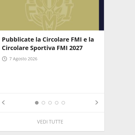
Pubblicate la Circolare FMI e la
Ecco le 
Circolare Sportiva FMI 2027
soluzion
agevolar
7 Agosto 2026
7 Agost
VEDI TUTTE