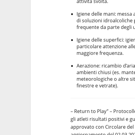
attività svolta.
Igiene delle mani: messa a 
di soluzioni idroalcoliche p
frequente da parte degli u
Igiene delle superfici: igi
particolare attenzione all
maggiore frequenza.
Aerazione: ricambio d’aria
ambienti chiusi (es. mant
meteorologiche o altre si
finestre e vetrate).
– Return to Play” – Protocollo
gli atleti risultati positivi e
approvato con Circolare del M
aggiornamento del 02.03.20