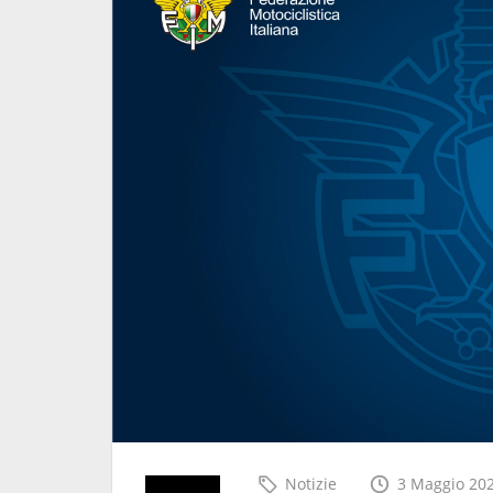
Tognoli, ex
Nasce "The Women Behin
Every Race -Edition 1.0": un
progetto per avvicinare le
future professioniste al 
del motociclismo
5 Agosto 2026
Notizie
3 Maggio 20