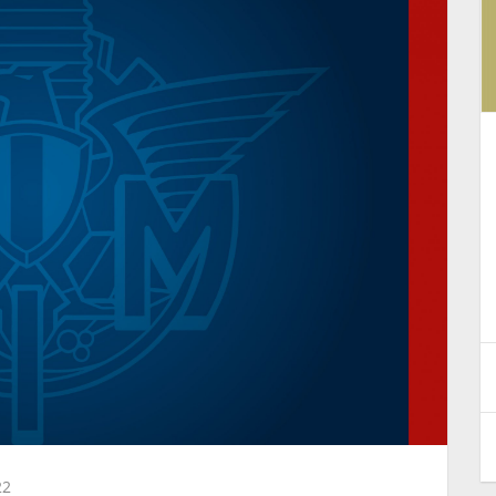
d
La Federazione Motociclistica
Italiana rilancia il progetto di
riapertura dell’impianto di
mondo
Polcanto
4 Agosto 2026
22