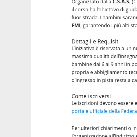
Organizzato dalla
C.S.A.S.
(C
il corso ha l’obiettivo di guid
fuoristrada. I bambini sara
FMI
, garantendo i più alti s
Dettagli e Requisiti
L’iniziativa è riservata a un 
massima qualità dell’inseg
bambine dai 6 ai 9 anni in 
propria e abbigliamento tec
d’ingresso in pista resta a c
Come iscriversi
Le iscrizioni devono essere 
portale ufficiale della Feder
Per ulteriori chiarimenti o i
l’organizzazione all’indirizzo