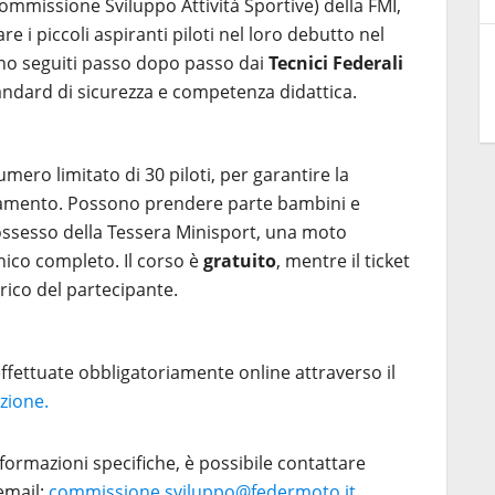
ommissione Sviluppo Attività Sportive) della FMI,
are i piccoli aspiranti piloti nel loro debutto nel
nno seguiti passo dopo passo dai
Tecnici Federali
tandard di sicurezza e competenza didattica.
numero limitato di 30 piloti, per garantire la
namento. Possono prendere parte bambini e
possesso della Tessera Minisport, una moto
nico completo. Il corso è
gratuito
, mentre il ticket
arico del partecipante.
effettuate obbligatoriamente online attraverso il
azione.
nformazioni specifiche, è possibile contattare
 email:
commissione.sviluppo@federmoto.it
.