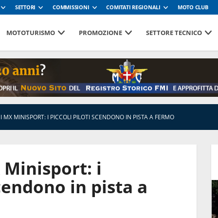
SETTORI
COMMISSIONI
COMITATI REGIONALI
MOTO CLUB
MOTOTURISMO
PROMOZIONE
SETTORE TECNICO
SI MX MINISPORT: I PICCOLI PILOTI SCENDONO IN PISTA A FERMO
 Minisport: i
scendono in pista a