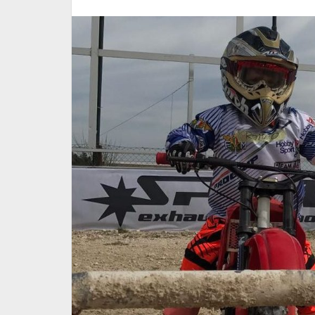
tà Minisport.
Concluso il doppio
zione a
appuntamento con il prog
"Primi Passi MX Minisport
26 Maggio 2026