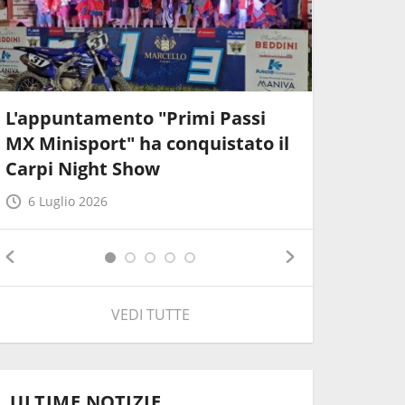
L'appuntamento "Primi Passi
Il proge
MX Minisport" ha conquistato il
Minispo
Carpi Night Show
l'appun
6 Luglio 2026
12 Giug
VEDI TUTTE
ULTIME NOTIZIE