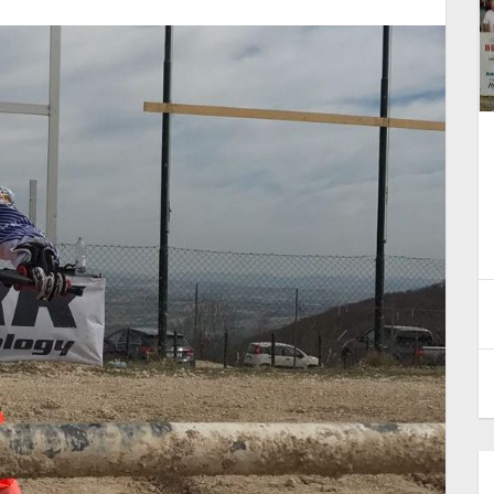
Primi Passi MX Minisport.
etto
Successo al Ciglione della
"
Malpensa
20 Maggio 2026