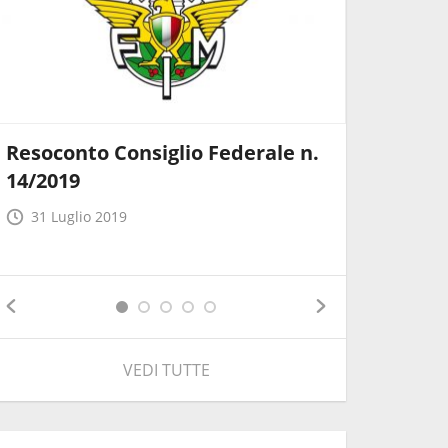
Resoconto Consiglio Federale n.
Co.Re. C
14/2019
dell'As
Straordi
31 Luglio 2019
21 Lugli
VEDI TUTTE