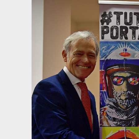
isultati
Presentato a Foligno il Ral
egionale
2020!
tiva
12 Luglio 2019