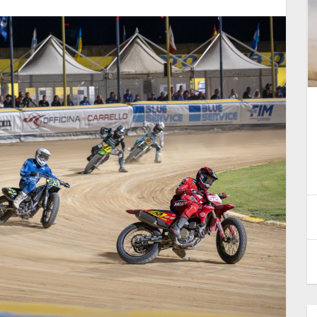
È di Paco Castagna la quarta
tappa dell'Italiano Speedway
22 Giugno 2026