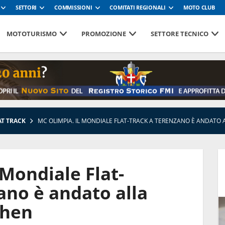
SETTORI
COMMISSIONI
COMITATI REGIONALI
MOTO CLUB
MOTOTURISMO
PROMOZIONE
SETTORE TECNICO
AT TRACK
MC OLIMPIA. IL MONDIALE FLAT-TRACK A TERENZANO È ANDATO
 Mondiale Flat-
ano è andato alla
ghen