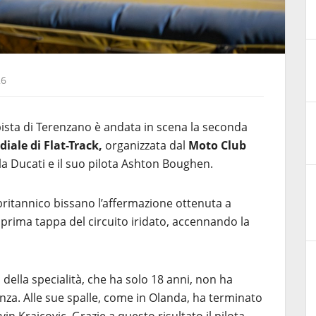
26
sta di Terenzano è andata in scena la seconda
ale di Flat-Track,
organizzata dal
Moto Club
a la Ducati e il suo pilota Ashton Boughen.
 britannico bissano l’affermazione ottenuta a
 prima tappa del circuito iridato, accennando la
 della specialità, che ha solo 18 anni, non ha
enza. Alle sue spalle, come in Olanda, ha terminato
in Krajcovic. Grazie a questo risultato il pilota