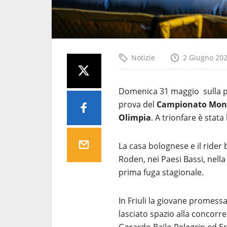
Notizie
2 Giugno 20
Domenica 31 maggio sulla pi
prova del
Campionato Mondi
Olimpia
. A trionfare è stat
La casa bolognese e il rider
Roden, nei Paesi Bassi, nella
prima fuga stagionale.
In Friuli la giovane promessa
lasciato spazio alla concorr
Gerardo Bailo Pelegrin ed Erv