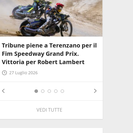
Tribune piene a Terenzano per il
FIM Spe
Fim Speedway Grand Prix.
Tutto p
Vittoria per Robert Lambert
24 Lugli
27 Luglio 2026
VEDI TUTTE