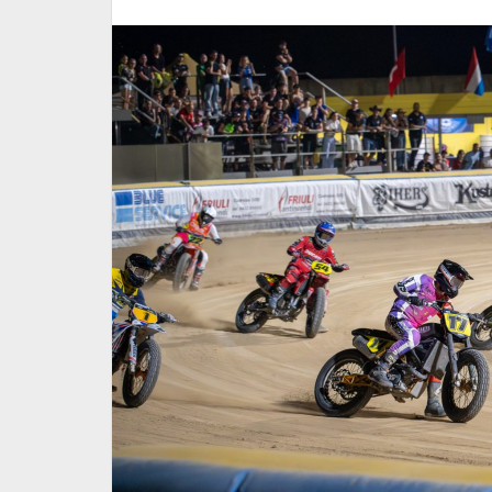
 il FIM
L'Italia accede alla finale
llenge
dell'Europeo Speedway a
Coppie
5 Luglio 2026