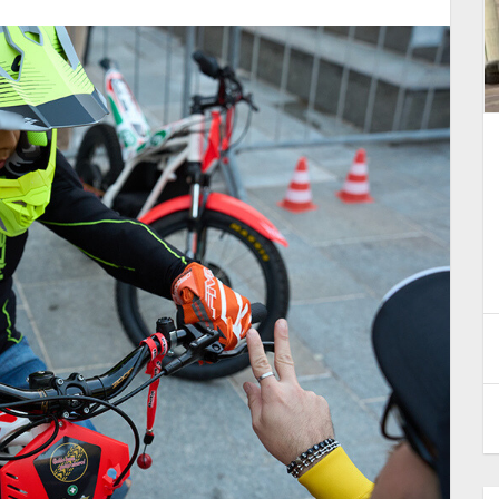
r la
Pubblicato il documento
o
"Conversione delle Qualifiche
nale
Tecniche"
14 Giugno 2026