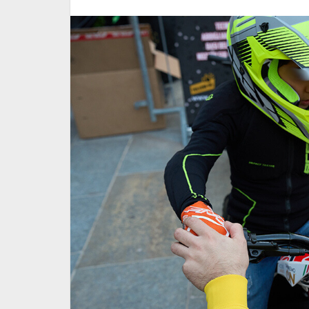
la Direzione
Approvazione dei criteri pe
vità didattiche
definizione dei piloti di Alt
rali destinate
Livello e di interesse nazio
FMI 2026
15 Giugno 2026