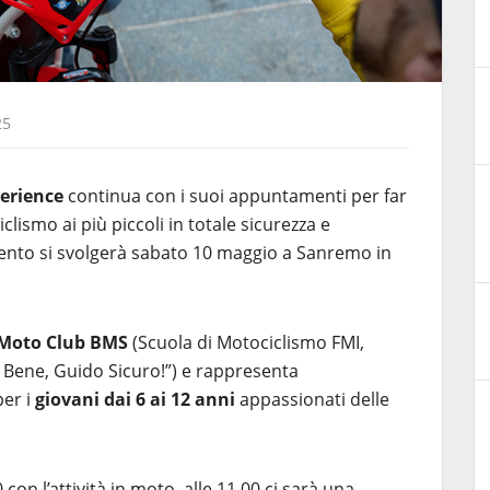
25
erience
continua con i suoi appuntamenti per far
lismo ai più piccoli in totale sicurezza e
vento si svolgerà sabato 10 maggio a Sanremo in
Moto Club BMS
(Scuola di Motociclismo FMI,
 Bene, Guido Sicuro!”) e rappresenta
per i
giovani dai 6 ai 12 anni
appassionati delle
 con l’attività in moto, alle 11.00 ci sarà una