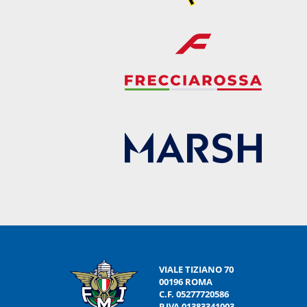
VIALE TIZIANO 70
00196 ROMA
C.F. 05277720586
P.IVA 01383341003