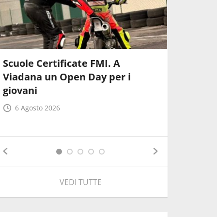
Scuole Certificate FMI. A
Corso di
Viadana un Open Day per i
FMI. Ul
giovani
Faenza
6 Agosto 2026
29 Lugli
VEDI TUTTE