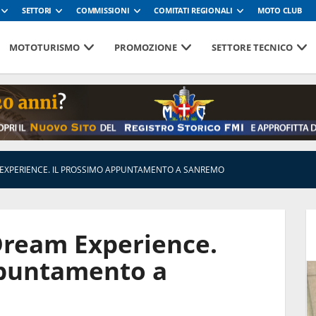
SETTORI
COMMISSIONI
COMITATI REGIONALI
MOTO CLUB
MOTOTURISMO
PROMOZIONE
SETTORE TECNICO
 EXPERIENCE. IL PROSSIMO APPUNTAMENTO A SANREMO
Dream Experience.
ppuntamento a