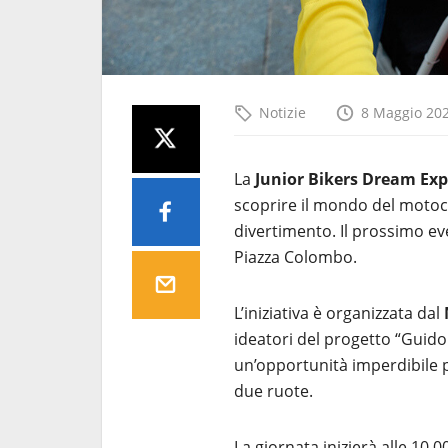
Notizie
8 Maggio 20
La
Junior Bikers Dream Exp
scoprire il mondo del motocic
divertimento. Il prossimo e
Piazza Colombo.
L’iniziativa è organizzata dal
ideatori del progetto “Guido
un’opportunità imperdibile 
due ruote.
La giornata inizierà alle 10.00