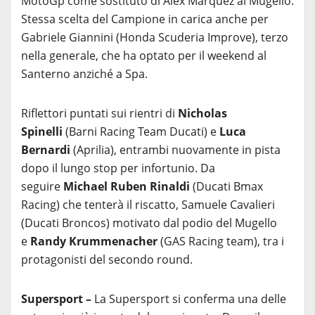
MotoGp come sostituto di Alex Marquez al Mugello.
Stessa scelta del Campione in carica anche per
Gabriele Giannini (Honda Scuderia Improve), terzo
nella generale, che ha optato per il weekend al
Santerno anziché a Spa.
Riflettori puntati sui rientri di
Nicholas
Spinelli
(Barni Racing Team Ducati) e
Luca
Bernardi
(Aprilia), entrambi nuovamente in pista
dopo il lungo stop per infortunio. Da
seguire
Michael Ruben Rinaldi
(Ducati Bmax
Racing) che tenterà il riscatto, Samuele Cavalieri
(Ducati Broncos) motivato dal podio del Mugello
e
Randy Krummenacher
(GAS Racing team), tra i
protagonisti del secondo round.
Supersport –
La Supersport si conferma una delle