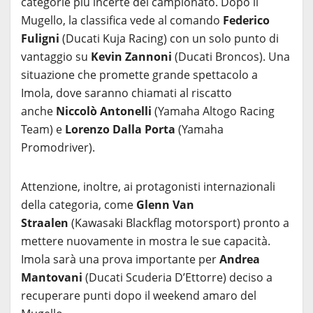
categorie più incerte del campionato. Dopo il
Mugello, la classifica vede al comando
Federico
Fuligni
(Ducati Kuja Racing) con un solo punto di
vantaggio su
Kevin Zannoni
(Ducati Broncos). Una
situazione che promette grande spettacolo a
Imola, dove saranno chiamati al riscatto
anche
Niccolò Antonelli
(Yamaha Altogo Racing
Team) e
Lorenzo Dalla Porta
(Yamaha
Promodriver).
Attenzione, inoltre, ai protagonisti internazionali
della categoria, come
Glenn Van
Straalen
(Kawasaki Blackflag motorsport) pronto a
mettere nuovamente in mostra le sue capacità.
Imola sarà una prova importante per
Andrea
Mantovani
(Ducati Scuderia D’Ettorre) deciso a
recuperare punti dopo il weekend amaro del