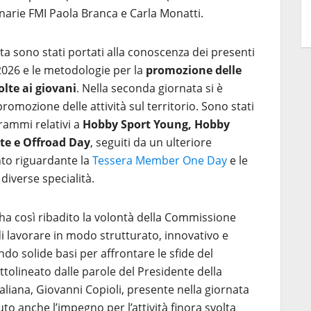
onarie FMI Paola Branca e Carla Monatti.
ta sono stati portati alla conoscenza dei presenti
l 2026 e le metodologie per la
promozione delle
olte ai giovani
. Nella seconda giornata si è
promozione delle attività sul territorio. Sono stati
grammi relativi a
Hobby Sport Young, Hobby
te e Offroad Day
, seguiti da un ulteriore
o riguardante la
Tessera Member One Day
e le
 diverse specialità.
ha così ribadito la volontà della Commissione
di lavorare in modo strutturato, innovativo e
ndo solide basi per affrontare le sfide del
olineato dalle parole del Presidente della
aliana, Giovanni Copioli, presente nella giornata
to anche l’impegno per l’attività finora svolta