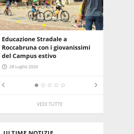
Educazione Stradale a
L'appun
Roccabruna con i giovanissimi
MX Minis
del Campus estivo
Carpi N
28 Luglio 2026
6 Luglio
VEDI TUTTE
ULTIME NOTIZIE