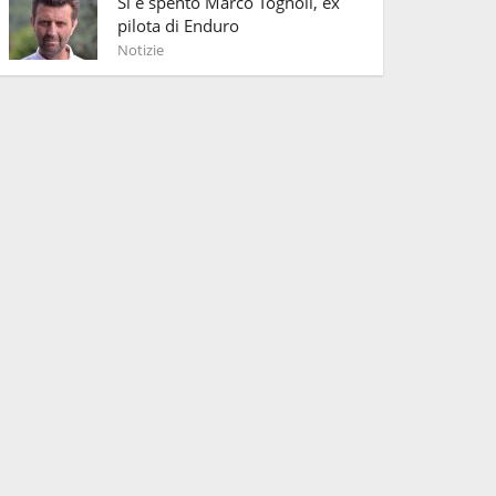
Si è spento Marco Tognoli, ex
pilota di Enduro
Notizie