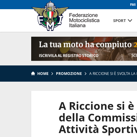
FMI
SPORT
HOME
PROMOZIONE
A RICCIONE SI È SVOLTA L
A Riccione si è
della Commiss
Attività Sporti