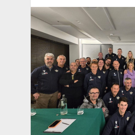
k. A Misano
Pubblicato il documento
 salgono in
"Conversione delle Qualifi
Tecniche"
14 Giugno 2026