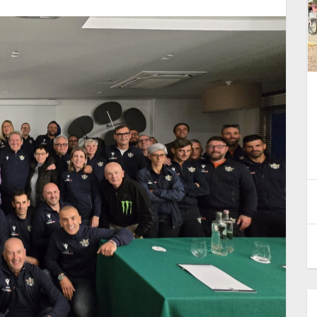
Il progetto Primi Passi MX
che
Minisport ha concluso
l'appuntamento a Chiusdino
12 Giugno 2026