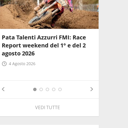
Pata Talenti Azzurri FMI: Race
Weekend 
Report weekend del 1° e del 2
CIV Juni
agosto 2026
Italian
Circuit 
4 Agosto 2026
3 Agost
VEDI TUTTE