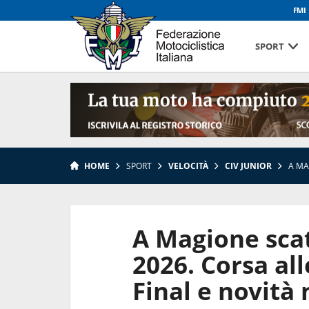
FMI
SPORT
HOME
SPORT
VELOCITÀ
CIV JUNIOR
A MA
A Magione scat
2026. Corsa al
Final e novità 