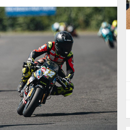
erzo
Al Circuito di Aprilia arriva il
iano
terzo round 2026 del
ilia
Campionato Italiano Minimoto
24 Giugno 2026