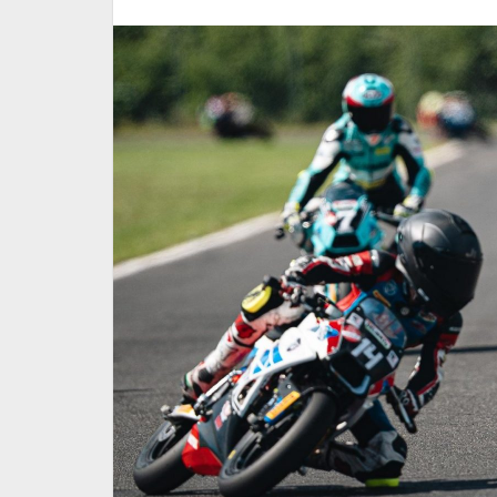
 Leopard
Conferme e sorprese nel t
 il CIV Junior
round del Campionato Ital
Italiano
Minimoto al Circuito di Apr
30 Giugno 2026