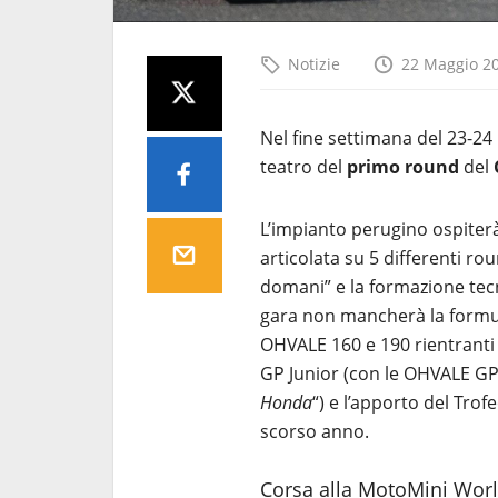
Notizie
22 Maggio 2
Nel fine settimana del 23-2
teatro del
primo round
del
L’impianto perugino ospiter
articolata su 5 differenti ro
domani” e la formazione tecn
gara non mancherà la formul
OHVALE 160 e 190 rientranti 
GP Junior (con le OHVALE GP
Honda
“) e l’apporto del Tro
scorso anno.
Corsa alla MotoMini Worl