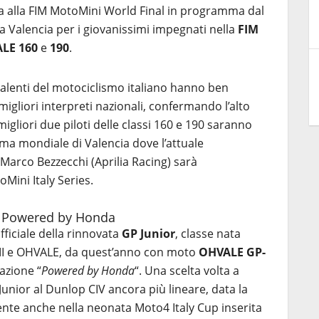
sa alla FIM MotoMini World Final in programma dal
 Valencia per i giovanissimi impegnati nella
FIM
ALE 160
e
190
.
 talenti del motociclismo italiano hanno ben
migliori interpreti nazionali, confermando l’alto
I migliori due piloti delle classi 160 e 190 saranno
ima mondiale di Valencia dove l’attuale
Marco Bezzecchi (Aprilia Racing) sarà
Mini Italy Series.
7 Powered by Honda
fficiale della rinnovata
GP Junior
, classe nata
FMI e OHVALE, da quest’anno con moto
OHVALE GP-
azione “
Powered by Honda
“. Una scelta volta a
Junior al Dunlop CIV ancora più lineare, data la
te anche nella neonata Moto4 Italy Cup inserita