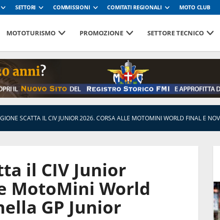
SETTORI
COMMISSIONI
COMITATI REGIONALI
MOTO CLUB
MOTOTURISMO
PROMOZIONE
SETTORE TECNICO
GIONE SCATTA IL CIV JUNIOR 2026. CORSA ALLE MOTOMINI WORLD FINAL E NOV
ta il CIV Junior
le MotoMini World
nella GP Junior