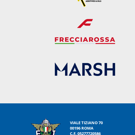
VIALE TIZIANO 70
00196 ROMA
C.F. 05277720586