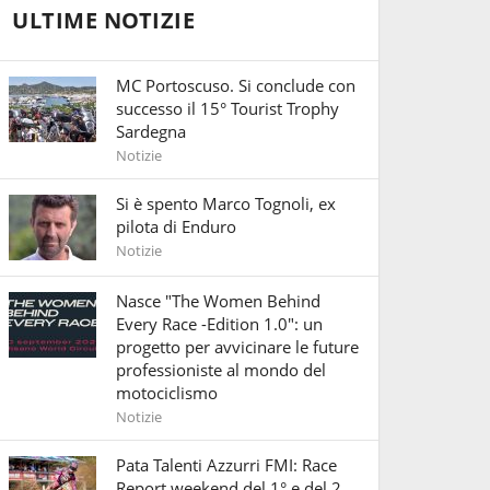
ULTIME NOTIZIE
MC Portoscuso. Si conclude con
successo il 15° Tourist Trophy
Sardegna
Notizie
Si è spento Marco Tognoli, ex
pilota di Enduro
Notizie
Nasce "The Women Behind
Every Race -Edition 1.0": un
progetto per avvicinare le future
professioniste al mondo del
motociclismo
Notizie
Pata Talenti Azzurri FMI: Race
Report weekend del 1° e del 2