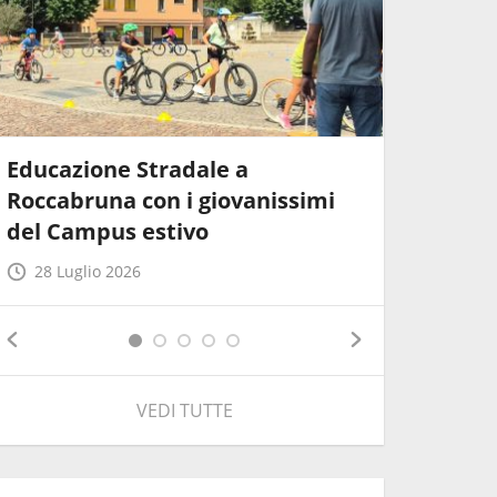
Educazione Stradale a
Pubblic
Roccabruna con i giovanissimi
"Convers
del Campus estivo
Tecnich
28 Luglio 2026
14 Giug
VEDI TUTTE