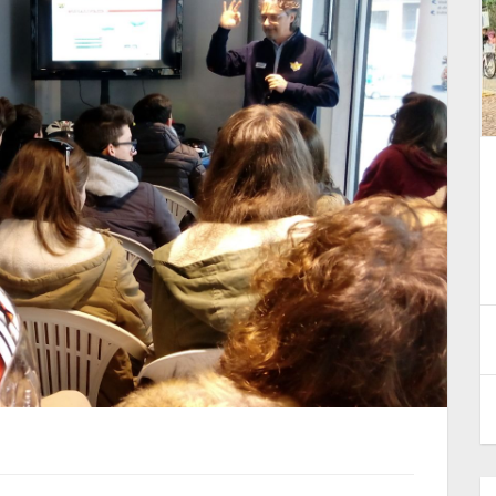
“Io… non me la bevo!”. A Cuneo
 la
per educare i giovani alla
sicurezza stradale
12 Maggio 2026