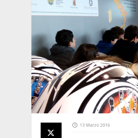
azione per il
L'ENAIP di Villazzano ha
Scuola"
partecipato a "Io... non me
bevo"
25 Maggio 2026
13 Marzo 2016