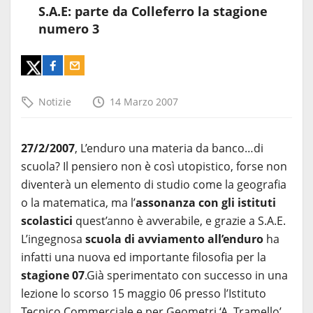
S.A.E: parte da Colleferro la stagione
numero 3
Notizie
14 Marzo 2007
27/2/2007
, L’enduro una materia da banco…di
scuola? Il pensiero non è così utopistico, forse non
diventerà un elemento di studio come la geografia
o la matematica, ma l’
assonanza con gli istituti
scolastici
quest’anno è avverabile, e grazie a S.A.E.
L’ingegnosa
scuola di avviamento all’enduro
ha
infatti una nuova ed importante filosofia per la
stagione 07
.Già sperimentato con successo in una
lezione lo scorso 15 maggio 06 presso l’Istituto
Tecnico Commerciale e per Geometri ‘A. Tramello’