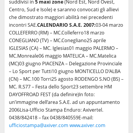
suddivisi in
5 maxi zone
(Nord Est, Nord Ovest,
Centro, Sud e Isole) e saranno convocati gli allievi
che dimostrato maggiori abilità nei precedenti
incontri SAE.
CALENDARIO S.A.E. 2007:
03-04 marzo
COLLEFERRO (RM) – MC.Colleferro18 marzo
CONEGLIANO (TV) – MC.Conegliano25 aprile
IGLESIAS (CA) – MC. Iglesias01 maggio PALERMO –
MC.Monreale06 maggio MATELICA – MC.Matelica
(MC)03 giugno PIACENZA – Delegazione Provinciale
– Lo Sport per Tutti10 giugno MONTICELLO D’ALBA
(CN) – MC.100 Torri25 agosto RODENGO S.NO (BS) –
MC. R.S77 – Festa dello Sport23 settembre HM
DAYOFFROAD FEST (da definire)In foto:
un’immagine dell’area S.A.E. ad un appuntamento
2006Lisa-Ufficio Stampa Enduro: Axivertel.
0438/842418 – fax 0438/840559E-mail:
ufficiostampa@axiver.com
www.axiver.com