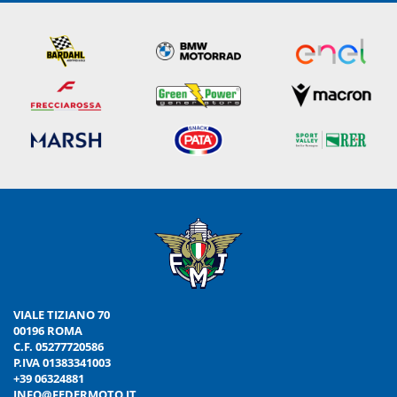
VIALE TIZIANO 70
00196 ROMA
C.F. 05277720586
P.IVA 01383341003
+39 06324881
INFO@FEDERMOTO.IT