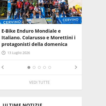
E-Bike Enduro Mondiale e
Cervinia
Italiano. Colarusso e Morettini i
Enduro: 
protagonisti della domenica
Mondo e
13 Luglio 2026
9 Luglio
VEDI TUTTE
ULTIME NOTIZIE