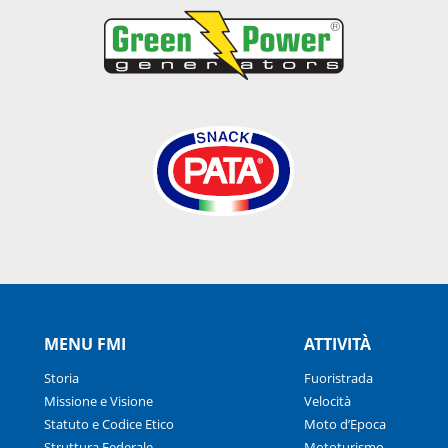
MENU FMI
ATTIVITÀ
Storia
Fuoristrada
Missione e Visione
Velocità
Statuto e Codice Etico
Moto d’Epoca
Struttura Federale
Mototurismo