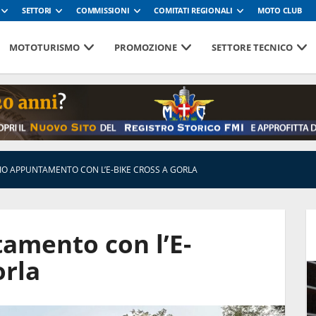
SETTORI
COMMISSIONI
COMITATI REGIONALI
MOTO CLUB
MOTOTURISMO
PROMOZIONE
SETTORE TECNICO
IO APPUNTAMENTO CON L’E-BIKE CROSS A GORLA
amento con l’E-
orla