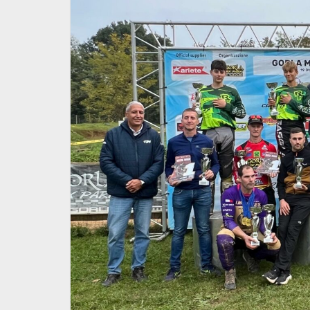
E-Bike Enduro.
Coppa del Mondo E-Bike E
a conquistato
Fine settimana mondiale i
Sardegna
24 Giugno 2026