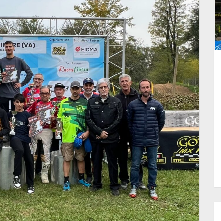
nduro.
E-Bike Enduro. Filippo Colarusso
n
ha vinto la prova di Aprica
8 Giugno 2026