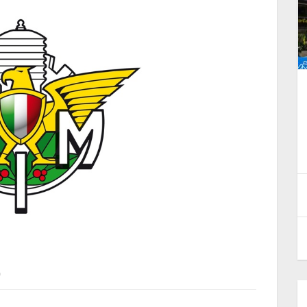
nduro.
E-Bike Enduro. Filippo Colarusso
n
ha vinto la prova di Aprica
8 Giugno 2026
0