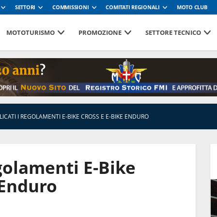
SETTORI
COMMISSIONI
COMITATI REGIONALI
MOTO CLUB
MOTOTURISMO
PROMOZIONE
SETTORE TECNICO
ICATI I REGOLAMENTI E-BIKE CROSS E E-BIKE ENDURO
egolamenti E-Bike
 Enduro