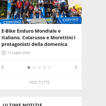
E-Bike Enduro Mondiale e
Cervinia
Italiano. Colarusso e Morettini i
Enduro: 
protagonisti della domenica
Mondo e
13 Luglio 2026
9 Luglio
VEDI TUTTE
ULTIME NOTIZIE