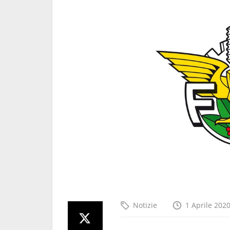
E-Bike Enduro.
Coppa del Mondo E-Bike E
a conquistato
Fine settimana mondiale i
Sardegna
24 Giugno 2026
Notizie
1 Aprile 202