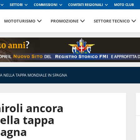
SETTORI
COMMISSIONI
COMITATI REGIONALI
MOTO CLUB
MOTOTURISMO
PROMOZIONE
SETTORE TECNICO
A NELLA TAPPA MONDIALE IN SPAGNA
iroli ancora
ella tappa
pagna