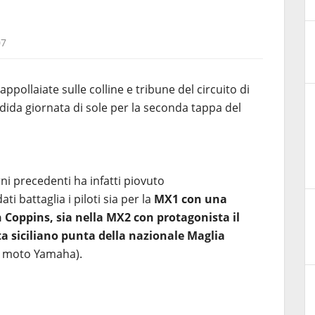
07
ppollaiate sulle colline e tribune del circuito di
ndida giornata di sole per la seconda tappa del
ni precedenti ha infatti piovuto
 battaglia i piloti sia per la
MX
1 con una
h Coppins, sia nella MX2 con protagonista il
ota siciliano punta della nazionale Maglia
su moto Yamaha).