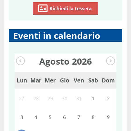
Richiedi la tessera
Eventi in calendario
Agosto
2026
Lun
Mar
Mer
Gio
Ven
Sab
Dom
27
28
29
30
31
1
2
3
4
5
6
7
8
9