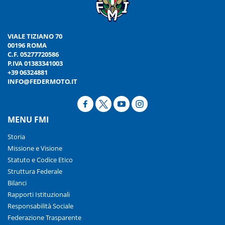
VIALE TIZIANO 70
00196 ROMA
C.F. 05277720586
P.IVA 01383341003
+39 06324881
INFO@FEDERMOTO.IT
MENU FMI
Storia
Missione e Visione
Statuto e Codice Etico
Struttura Federale
Bilanci
Rapporti Istituzionali
Responsabilità Sociale
Federazione Trasparente