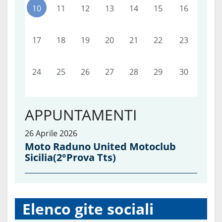
10
11
12
13
14
15
16
17
18
19
20
21
22
23
24
25
26
27
28
29
30
APPUNTAMENTI
26 Aprile 2026
Moto Raduno United Motoclub
Sicilia(2°prova Tts)
Elenco gite sociali