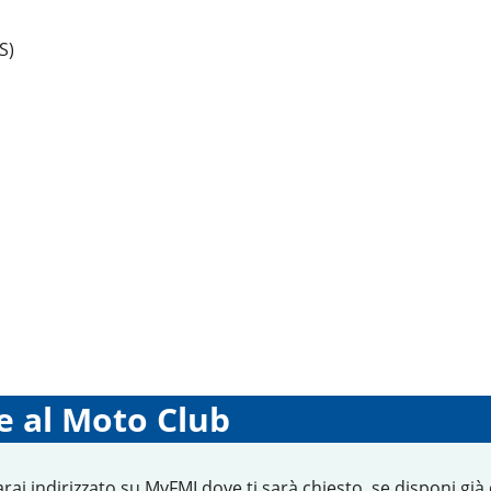
S)
e al Moto Club
arai indirizzato su MyFMI dove ti sarà chiesto, se disponi già