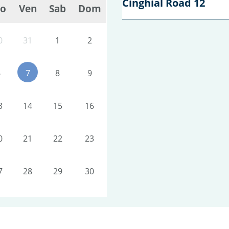
Cinghial Road 12
io
Ven
Sab
Dom
0
31
1
2
6
7
8
9
3
14
15
16
0
21
22
23
7
28
29
30