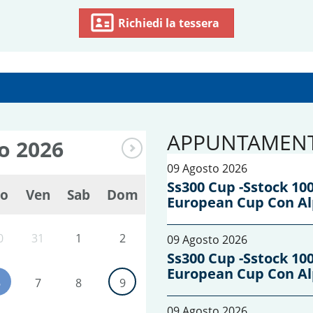
Richiedi la tessera
APPUNTAMENT
to
2026
09 Agosto 2026
Ss300 Cup -sstock 10
io
Ven
Sab
Dom
European Cup Con Al
0
31
1
2
09 Agosto 2026
Ss300 Cup -sstock 10
European Cup Con Al
6
7
8
9
09 Agosto 2026