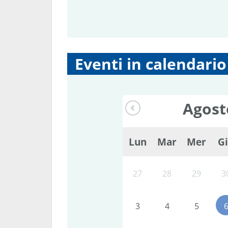
Eventi in calendario
Agos
Lun
Mar
Mer
G
27
28
29
3
3
4
5