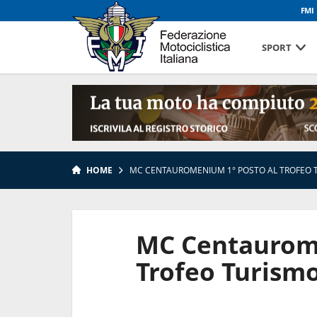
FMI
SPORT
HOME
MC CENTAUROMENIUM 1° POSTO AL TROFEO 
MC Centaurome
Trofeo Turism