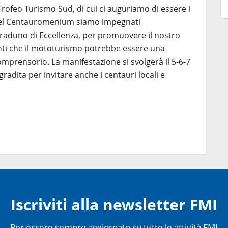
Trofeo Turismo Sud, di cui ci auguriamo di essere i
 del Centauromenium siamo impegnati
oraduno di Eccellenza, per promuovere il nostro
inti che il mototurismo potrebbe essere una
omprensorio. La manifestazione si svolgerà il 5-6-7
gradita per invitare anche i centauri locali e
Iscriviti alla newsletter FMI
Per essere sempre aggiornato su tutte le attività FMI