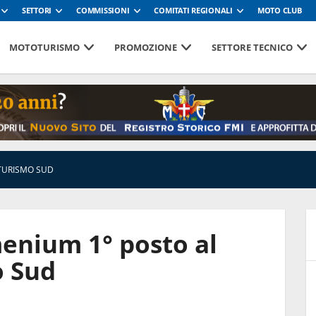
SETTORI
COMMISSIONI
COMITATI REGIONALI
MOTO CLUB
MOTOTURISMO
PROMOZIONE
SETTORE TECNICO
TURISMO SUD
nium 1° posto al
o Sud