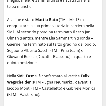
meglio, mentre Sammartin si è riscattato nella
terza manche.
Alla fine è stato
Mattia Rato
(TM – Mr 13) a
conquistare la sua prima vittoria in carriera nella
SM1. Al secondo posto ha terminato il ceco Jan
Ulman (Fantic), mentre Elia Sammartin (Honda –
Gaerne) ha terminato sul terzo gradino del podio.
Seguono Alberto Sacchi (TM – Pma team) e
Giovanni Bussei (Ducati – Biassono) in quarta e
quinta posizione.
Nella
SM1 Fast
si è confermato al vertice
Felix
Wegscheider
(KTM – Egna Neumarkt), davanti a
Jacopo Monti (TM – Castelletto) e Gabriele Monica
(KTM – Valstirone).