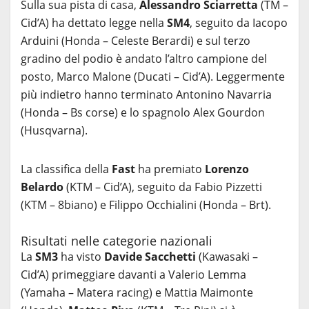
Sulla sua pista di casa,
Alessandro Sciarretta
(TM –
Cid’A) ha dettato legge nella
SM4
, seguito da Iacopo
Arduini (Honda – Celeste Berardi) e sul terzo
gradino del podio è andato l’altro campione del
posto, Marco Malone (Ducati – Cid’A). Leggermente
più indietro hanno terminato Antonino Navarria
(Honda – Bs corse) e lo spagnolo Alex Gourdon
(Husqvarna).
La classifica della
Fast
ha premiato
Lorenzo
Belardo
(KTM – Cid’A), seguito da Fabio Pizzetti
(KTM – 8biano) e Filippo Occhialini (Honda – Brt).
Risultati nelle categorie nazionali
La
SM3
ha visto
Davide Sacchetti
(Kawasaki –
Cid’A) primeggiare davanti a Valerio Lemma
(Yamaha – Matera racing) e Mattia Maimonte