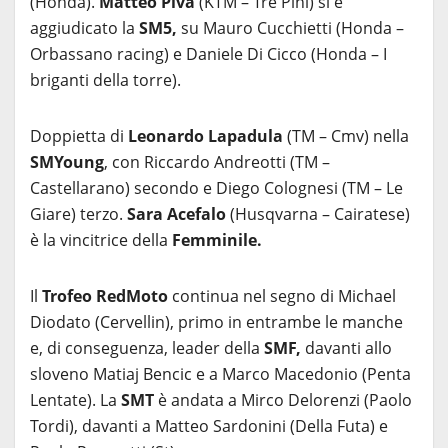
(Honda).
Matteo Piva
(KTM – Tre Pini) si è
aggiudicato la
SM5,
su Mauro Cucchietti (Honda –
Orbassano racing) e Daniele Di Cicco (Honda – I
briganti della torre).
Doppietta di
Leonardo Lapadula
(TM – Cmv) nella
SMYoung
, con Riccardo Andreotti (TM –
Castellarano) secondo e Diego Colognesi (TM – Le
Giare) terzo.
Sara Acefalo
(Husqvarna – Cairatese)
è la vincitrice della
Femminile.
Il
Trofeo RedMoto
continua nel segno di Michael
Diodato (Cervellin), primo in entrambe le manche
e, di conseguenza, leader della
SMF,
davanti allo
sloveno Matiaj Bencic e a Marco Macedonio (Penta
Lentate). La
SMT
è andata a Mirco Delorenzi (Paolo
Tordi), davanti a Matteo Sardonini (Della Futa) e