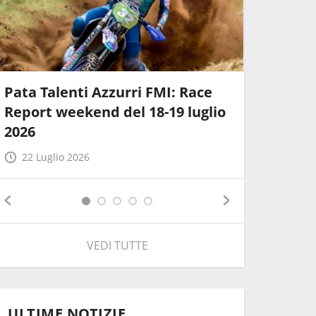
Pata Talenti Azzurri FMI: Race
Internaz
Report weekend del 18-19 luglio
Sammart
2026
Ottobia
22 Luglio 2026
20 Lugli
VEDI TUTTE
ULTIME NOTIZIE