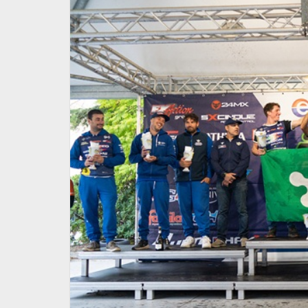
i Supermoto ad
Pata Talenti Azzurri FMI: R
quarta prova
Report weekend dell'11-12 
2026
13 Luglio 2026