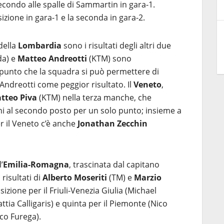
secondo alle spalle di Sammartin in gara-1.
izione in gara-1 e la seconda in gara-2.
 della
Lombardia
sono i risultati degli altri due
a) e
Matteo Andreotti
(KTM) sono
 punto che la squadra si può permettere di
Andreotti come peggior risultato. Il
Veneto
,
tteo Piva
(KTM) nella terza manche, che
ni al secondo posto per un solo punto; insieme a
r il Veneto c’è anche
Jonathan Zecchin
’
Emilia-Romagna
, trascinata dal capitano
 risultati di
Alberto Moseriti
(TM) e
Marzio
zione per il Friuli-Venezia Giulia (Michael
attia Calligaris) e quinta per il Piemonte (Nico
co Furega).