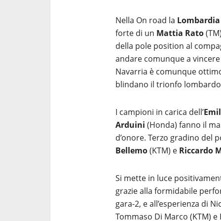
Nella On road la
Lombardia
forte di un
Mattia Rato
(TM)
della pole position al comp
andare comunque a vincere
Navarria è comunque ottimo
blindano il trionfo lombardo
I campioni in carica dell’
Emi
Arduini
(Honda) fanno il ma
d’onore. Terzo gradino del p
Bellemo
(KTM) e
Riccardo 
Si mette in luce positivamen
grazie alla formidabile perf
gara-2, e all’esperienza di N
Tommaso Di Marco (KTM) e Fi