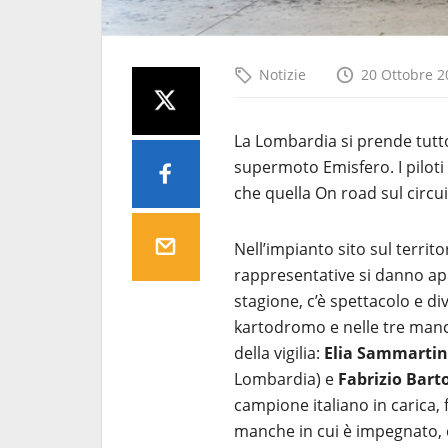
Notizie
20 Ottobre 2
La Lombardia si prende tutto 
supermoto Emisfero. I piloti
che quella On road sul circu
Nell’impianto sito sul territo
rappresentative si danno ap
stagione, c’è spettacolo e di
kartodromo e nelle tre manch
della vigilia:
Elia Sammartin
Lombardia) e
Fabrizio Barto
campione italiano in carica,
manche in cui è impegnato, c