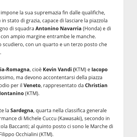
impone la sua supremazia fin dalle qualifiche,
 in stato di grazia, capace di lasciare la piazzola
agno di squadra
Antonino Navarria
(Honda) e di
 con ampio margine entrambe le manche.
 scudiero, con un quarto e un terzo posto che
.
lia-Romagna
, cioè
Kevin Vandi (
KTM) e
Iacopo
ssimo, ma devono accontentarsi della piazza
odio per il
Veneto
, rappresentato da
Christian
Montanino
(KTM).
te la
Sardegna
, quarta nella classifica generale
ormance di Michele Cuccu (Kawasaki), secondo in
icola Baccanti; al quinto posto ci sono le Marche di
lippo Occhialini (KTM).