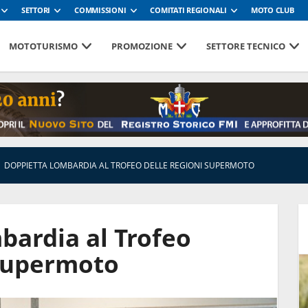
SETTORI
COMMISSIONI
COMITATI REGIONALI
MOTO CLUB
MOTOTURISMO
PROMOZIONE
SETTORE TECNICO
DOPPIETTA LOMBARDIA AL TROFEO DELLE REGIONI SUPERMOTO
bardia al Trofeo
 Supermoto