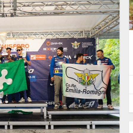
ace
Supermoto delle Nazioni in
luglio
Germania. I nomi della Maglia
Azzurra
9 Luglio 2026