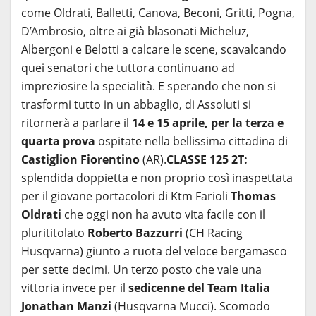
come Oldrati, Balletti, Canova, Beconi, Gritti, Pogna,
D’Ambrosio, oltre ai già blasonati Micheluz,
Albergoni e Belotti a calcare le scene, scavalcando
quei senatori che tuttora continuano ad
impreziosire la specialità. E sperando che non si
trasformi tutto in un abbaglio, di Assoluti si
ritornerà a parlare il
14 e 15 aprile, per la terza e
quarta prova
ospitate nella bellissima cittadina di
Castiglion Fiorentino
(AR).
CLASSE 125 2T:
splendida doppietta e non proprio così inaspettata
per il giovane portacolori di Ktm Farioli
Thomas
Oldrati
che oggi non ha avuto vita facile con il
plurititolato
Roberto Bazzurri
(CH Racing
Husqvarna) giunto a ruota del veloce bergamasco
per sette decimi. Un terzo posto che vale una
vittoria invece per il
sedicenne del Team Italia
Jonathan Manzi
(Husqvarna Mucci). Scomodo