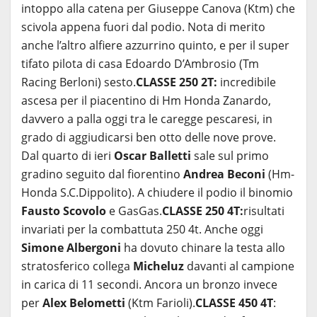
intoppo alla catena per Giuseppe Canova (Ktm) che
scivola appena fuori dal podio. Nota di merito
anche l’altro alfiere azzurrino quinto, e per il super
tifato pilota di casa Edoardo D’Ambrosio (Tm
Racing Berloni) sesto.
CLASSE 250 2T:
incredibile
ascesa per il piacentino di Hm Honda Zanardo,
davvero a palla oggi tra le caregge pescaresi, in
grado di aggiudicarsi ben otto delle nove prove.
Dal quarto di ieri
Oscar Balletti
sale sul primo
gradino seguito dal fiorentino
Andrea Beconi
(Hm-
Honda S.C.Dippolito). A chiudere il podio il binomio
Fausto Scovolo
e GasGas.
CLASSE 250 4T:
risultati
invariati per la combattuta 250 4t. Anche oggi
Simone Albergoni
ha dovuto chinare la testa allo
stratosferico collega
Micheluz
davanti al campione
in carica di 11 secondi. Ancora un bronzo invece
per
Alex Belometti
(Ktm Farioli).
CLASSE 450 4T
: