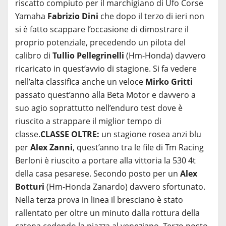
riscatto compiuto per il marchigiano di Ufo Corse
Yamaha
Fabrizio Dini
che dopo il terzo di ieri non
si è fatto scappare l’occasione di dimostrare il
proprio potenziale, precedendo un pilota del
calibro di
Tullio Pellegrinelli
(Hm-Honda) davvero
ricaricato in quest’avvio di stagione. Si fa vedere
nell’alta classifica anche un veloce
Mirko Gritti
passato quest’anno alla Beta Motor e davvero a
suo agio soprattutto nell’enduro test dove è
riuscito a strappare il miglior tempo di
classe.
CLASSE OLTRE:
un stagione rosea anzi blu
per
Alex Zanni
, quest’anno tra le file di Tm Racing
Berloni è riuscito a portare alla vittoria la 530 4t
della casa pesarese. Secondo posto per un
Alex
Botturi
(Hm-Honda Zanardo) davvero sfortunato.
Nella terza prova in linea il bresciano è stato
rallentato per oltre un minuto dalla rottura della
catena cedendo la piazza al veneziano. Terzo posto