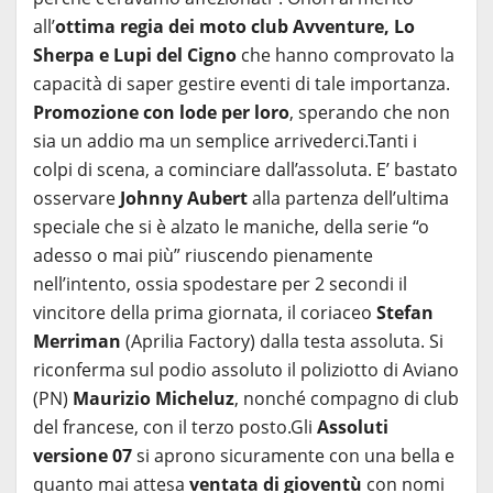
all’
ottima regia dei moto club Avventure, Lo
Sherpa e Lupi del Cigno
che hanno comprovato la
capacità di saper gestire eventi di tale importanza.
Promozione con lode per loro
, sperando che non
sia un addio ma un semplice arrivederci.Tanti i
colpi di scena, a cominciare dall’assoluta. E’ bastato
osservare
Johnny Aubert
alla partenza dell’ultima
speciale che si è alzato le maniche, della serie “o
adesso o mai più” riuscendo pienamente
nell’intento, ossia spodestare per 2 secondi il
vincitore della prima giornata, il coriaceo
Stefan
Merriman
(Aprilia Factory) dalla testa assoluta. Si
riconferma sul podio assoluto il poliziotto di Aviano
(PN)
Maurizio Micheluz
, nonché compagno di club
del francese, con il terzo posto.Gli
Assoluti
versione 07
si aprono sicuramente con una bella e
quanto mai attesa
ventata di gioventù
con nomi