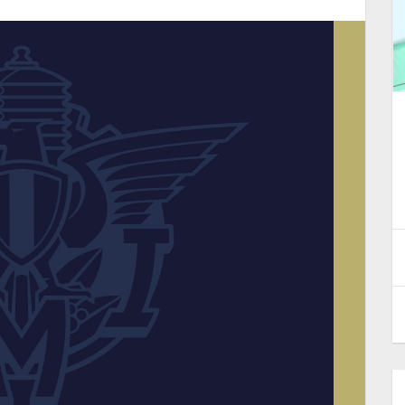
Fermignano ha incoronato i
primi campioni Motocross
Epoca 2026
30 Giugno 2026