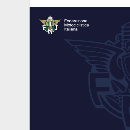
onclusa la
Regolarità Gruppo 5. Si è
arano
conclusa la sesta prova in
Umbria
6 Luglio 2026