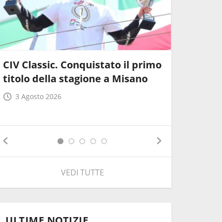
CIV Classic. Conquistato il primo
CIV Clas
titolo della stagione a Misano
provviso
3 Agosto 2026
17 Lugli
VEDI TUTTE
ULTIME NOTIZIE