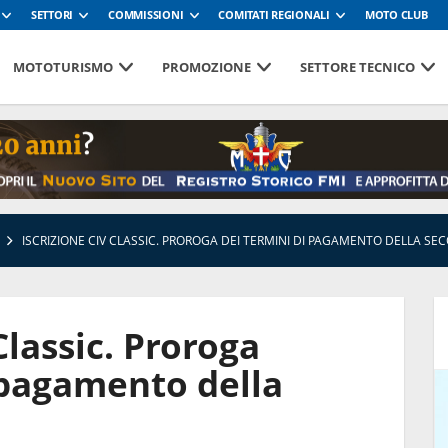
SETTORI
COMMISSIONI
COMITATI REGIONALI
MOTO CLUB
MOTOTURISMO
PROMOZIONE
SETTORE TECNICO
ISCRIZIONE CIV CLASSIC. PROROGA DEI TERMINI DI PAGAMENTO DELLA SE
Classic. Proroga
 pagamento della